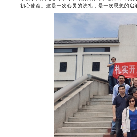
初心使命。这是一次心灵的洗礼，是一次思想的启