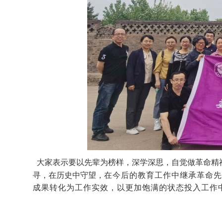
大家表示要以先辈为榜样，深学深思，自觉做革命精
寻，在历史中守望，
在今后的教育工作中继承革命先
成果转化为工作实效，以更加饱满的状态投入工作