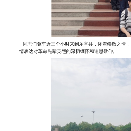
同志们驱车近三个小时来到乐亭县，怀着崇敬之情，
情表达对革命先辈英烈的深切缅怀和追思敬仰。